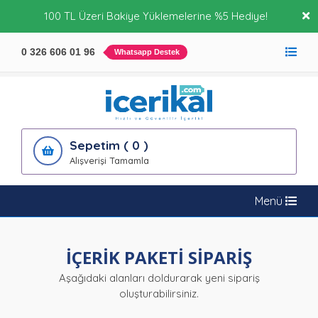
100 TL Üzeri Bakiye Yüklemelerine %5 Hediye!
0 326 606 01 96
Whatsapp Destek
Sepetim ( 0 )
Alışverişi Tamamla
Menü
İÇERİK PAKETİ SİPARİŞ
Aşağıdaki alanları doldurarak yeni sipariş
oluşturabilirsiniz.